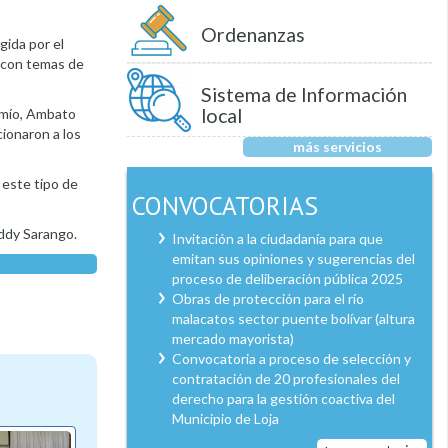
Ordenanzas
gida por el
co con temas de
Sistema de Información
local
 mío, Ambato
cionaron a los
más servicios
 este tipo de
CONVOCATORIAS
eddy Sarango.
Invitación a la ciudadanía para que
emitan sus opiniones y sugerencias del
proceso de deliberación pública 2025
Obras de protección para el río
malacatos sector puente bolívar (altura
mercado mayorista)
Convocatoria a proceso de selección y
contratación de 20 profesionales del
derecho para la gestión coactiva del
Municipio de Loja