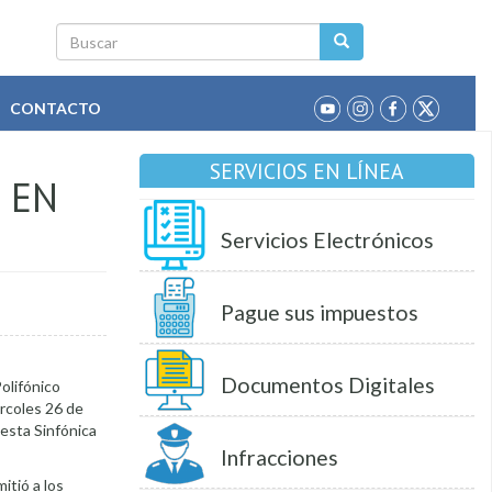
Buscar
CONTACTO
SERVICIOS EN LÍNEA
 EN
Servicios Electrónicos
Pague sus impuestos
Documentos Digitales
Polifónico
ércoles 26 de
esta Sinfónica
Infracciones
itió a los