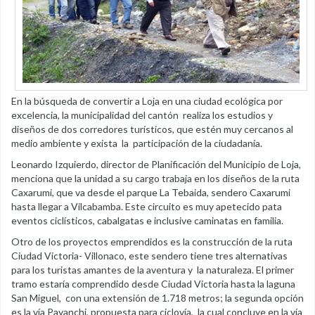
En la búsqueda de convertir a Loja en una ciudad ecológica por
excelencia, la municipalidad del cantón realiza los estudios y
diseños de dos corredores turísticos, que estén muy cercanos al
medio ambiente y exista la participación de la ciudadanía.
Leonardo Izquierdo, director de Planificación del Municipio de Loja,
menciona que la unidad a su cargo trabaja en los diseños de la ruta
Caxarumi, que va desde el parque La Tebaida, sendero Caxarumi
hasta llegar a Vilcabamba. Este circuito es muy apetecido pata
eventos ciclísticos, cabalgatas e inclusive caminatas en familia.
Otro de los proyectos emprendidos es la construcción de la ruta
Ciudad Victoria- Villonaco, este sendero tiene tres alternativas
para los turistas amantes de la aventura y la naturaleza. El primer
tramo estaría comprendido desde Ciudad Victoria hasta la laguna
San Miguel, con una extensión de 1.718 metros; la segunda opción
es la vía Payanchi, propuesta para ciclovía, la cual concluye en la vía