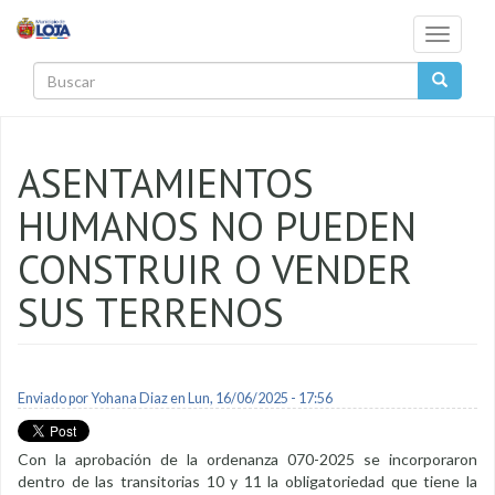
Pasar al contenido principal
Toggle
navigati
Buscar
ASENTAMIENTOS
HUMANOS NO PUEDEN
CONSTRUIR O VENDER
SUS TERRENOS
Enviado por
Yohana Diaz
en Lun, 16/06/2025 - 17:56
Con la aprobación de la ordenanza 070-2025 se incorporaron
dentro de las transitorias 10 y 11 la obligatoriedad que tiene la