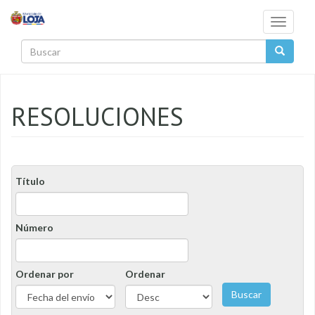
Pasar al contenido principal
Toggle
navigati
Buscar
RESOLUCIONES
Título
Número
Ordenar por
Ordenar
Buscar