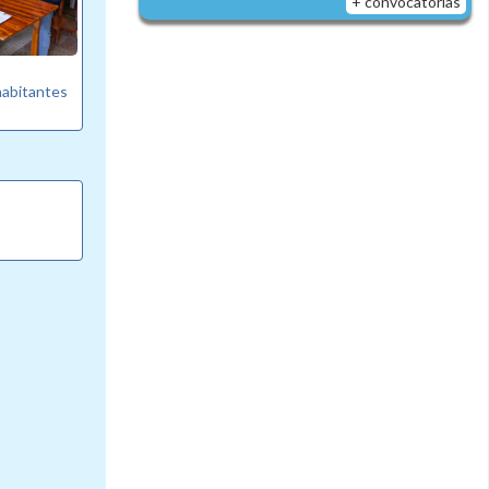
+ convocatorias
habitantes