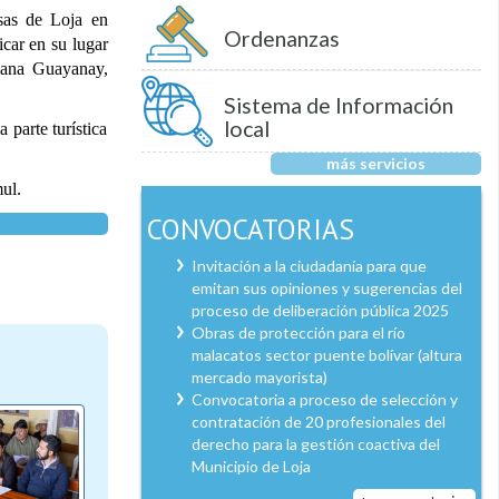
osas de Loja en
Ordenanzas
icar en su lugar
Diana Guayanay,
Sistema de Información
local
parte turística
más servicios
mul.
CONVOCATORIAS
Invitación a la ciudadanía para que
emitan sus opiniones y sugerencias del
proceso de deliberación pública 2025
Obras de protección para el río
malacatos sector puente bolívar (altura
mercado mayorista)
Convocatoria a proceso de selección y
contratación de 20 profesionales del
derecho para la gestión coactiva del
Municipio de Loja