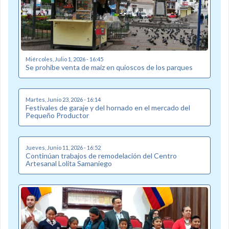
Miércoles, Julio 1, 2026 - 16:45
Se prohibe venta de maíz en quioscos de los parques
Martes, Junio 23, 2026 - 16:14
Festivales de garaje y del hornado en el mercado del
Pequeño Productor
Jueves, Junio 11, 2026 - 16:52
Continúan trabajos de remodelación del Centro
Artesanal Lolita Samaniego