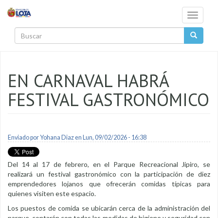
Pasar al contenido principal
Toggle
navigati
Buscar
EN CARNAVAL HABRÁ
FESTIVAL GASTRONÓMICO
Enviado por
Yohana Diaz
en Lun, 09/02/2026 - 16:38
Del 14 al 17 de febrero, en el Parque Recreacional Jipiro, se
realizará un festival gastronómico con la participación de diez
emprendedores lojanos que ofrecerán comidas típicas para
quienes visiten este espacio.
Los puestos de comida se ubicarán cerca de la administración del
parque, contarán con todas las medidas de higiene y seguridad con