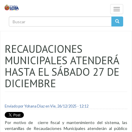
Pasar al contenido principal
Toggle
navigati
Buscar
RECAUDACIONES
MUNICIPALES ATENDERÁ
HASTA EL SÁBADO 27 DE
DICIEMBRE
Enviado por
Yohana Diaz
en Vie, 26/12/2025 - 12:12
Por motivo de cierre fiscal y mantenimiento del sistema, las
ventanillas de Recaudaciones Municipales atenderán al público