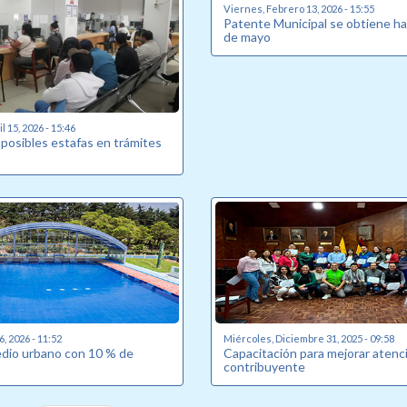
Viernes, Febrero 13, 2026 - 15:55
Patente Municipal se obtiene ha
de mayo
l 15, 2026 - 15:46
 posibles estafas en trámites
, 2026 - 11:52
Miércoles, Diciembre 31, 2025 - 09:58
edio urbano con 10 % de
Capacitación para mejorar atenci
contribuyente