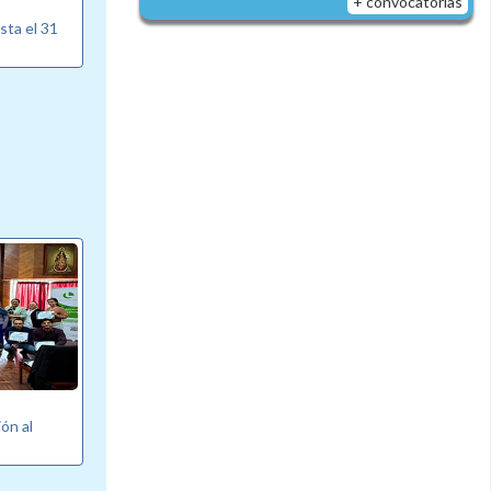
+ convocatorias
sta el 31
ón al