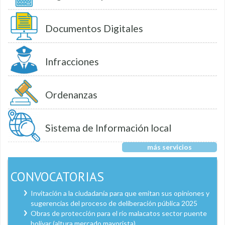
Documentos Digitales
Infracciones
Ordenanzas
Sistema de Información local
más servicios
CONVOCATORIAS
Invitación a la ciudadanía para que emitan sus opiniones y
sugerencias del proceso de deliberación pública 2025
Obras de protección para el río malacatos sector puente
bolívar (altura mercado mayorista)