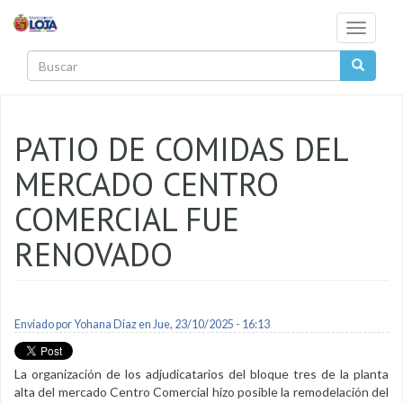
Pasar al contenido principal
Toggle
navigati
Buscar
PATIO DE COMIDAS DEL
MERCADO CENTRO
COMERCIAL FUE
RENOVADO
Enviado por
Yohana Diaz
en Jue, 23/10/2025 - 16:13
La organización de los adjudicatarios del bloque tres de la planta
alta del mercado Centro Comercial hizo posible la remodelación del