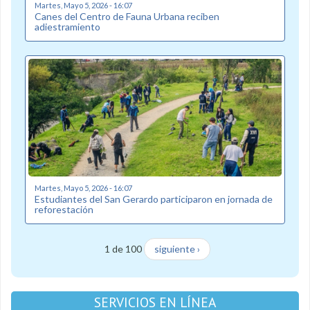
Martes, Mayo 5, 2026 - 16:07
Canes del Centro de Fauna Urbana reciben
adiestramiento
Martes, Mayo 5, 2026 - 16:07
Estudiantes del San Gerardo participaron en jornada de
reforestación
1 de 100
siguiente ›
SERVICIOS EN LÍNEA