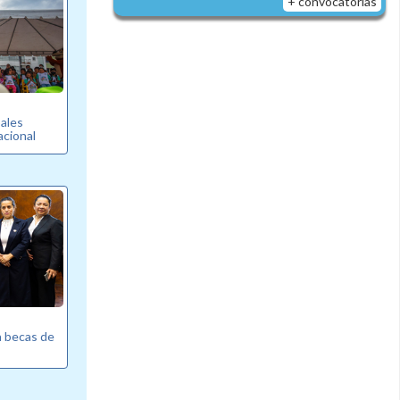
+ convocatorias
pales
cional
a becas de