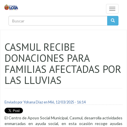
Pasar al contenido principal
Toggle
navigati
Buscar
CASMUL RECIBE
DONACIONES PARA
FAMILIAS AFECTADAS POR
LAS LLUVIAS
Enviado por
Yohana Diaz
en Mié, 12/03/2025 - 16:14
El Centro de Apoyo Social Municipal, Casmul, desarrolla actividades
enmarcadas en ayuda social, en esta ocasión recoge ayudas