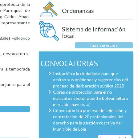
ceprefecta de la
Ordenanzas
o Parroquial de
a; Carlos Abad,
, representante
Sistema de Información
local
allet Folklórico
más servicios
, destacaron la
CONVOCATORIAS
ara la temporada
Invitación a la ciudadanía para que
emitan sus opiniones y sugerencias del
conjunto para el
proceso de deliberación pública 2025
Obras de protección para el río
malacatos sector puente bolívar (altura
mercado mayorista)
Convocatoria a proceso de selección y
contratación de 20 profesionales del
derecho para la gestión coactiva del
Municipio de Loja