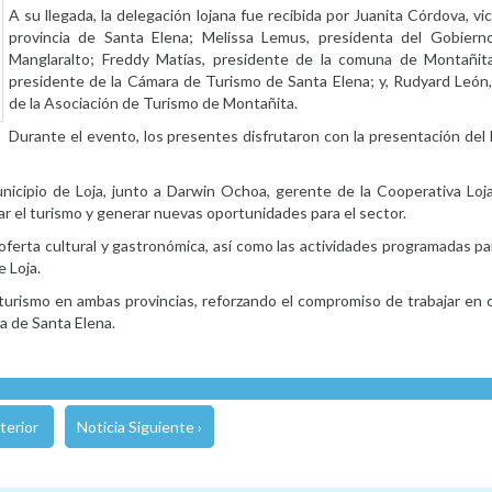
A su llegada, la delegación lojana fue recibida por Juanita Córdova, vi
provincia de Santa Elena; Melissa Lemus, presidenta del Gobiern
Manglaralto; Freddy Matías, presidente de la comuna de Montañit
presidente de la Cámara de Turismo de Santa Elena; y, Rudyard León
de la Asociación de Turismo de Montañita.
Durante el evento, los presentes disfrutaron con la presentación del B
nicipio de Loja, junto a Darwin Ochoa, gerente de la Cooperativa Loja
ar el turismo y generar nuevas oportunidades para el sector.
 oferta cultural y gastronómica, así como las actividades programadas p
e Loja.
 turismo en ambas provincias, reforzando el compromiso de trabajar en 
ia de Santa Elena.
terior
Noticia Siguiente ›