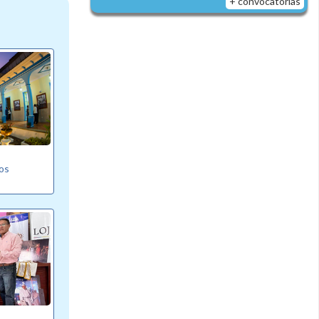
+ convocatorias
vos