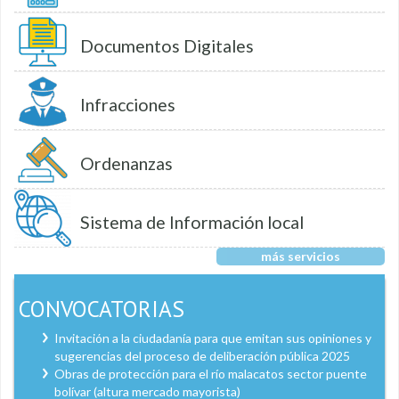
Documentos Digitales
Infracciones
Ordenanzas
Sistema de Información local
más servicios
CONVOCATORIAS
Invitación a la ciudadanía para que emitan sus opiniones y
sugerencias del proceso de deliberación pública 2025
Obras de protección para el río malacatos sector puente
bolívar (altura mercado mayorista)