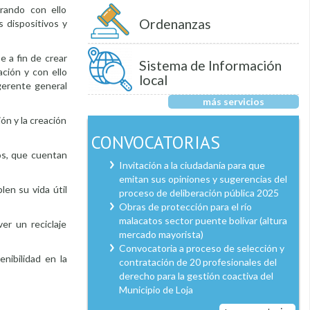
rando con ello
Ordenanzas
 dispositivos y
e a fin de crear
Sistema de Información
ación y con ello
local
 gerente general
más servicios
ón y la creación
CONVOCATORIAS
dos, que cuentan
Invitación a la ciudadanía para que
emitan sus opiniones y sugerencias del
en su vida útil
proceso de deliberación pública 2025
Obras de protección para el río
malacatos sector puente bolívar (altura
er un reciclaje
mercado mayorista)
Convocatoria a proceso de selección y
nibilidad en la
contratación de 20 profesionales del
derecho para la gestión coactiva del
Municipio de Loja