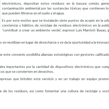
electrónicos, depositan estos residuos en la basura común, gene
contaminación ambiental por las sustancias tóxicas que contienen los
que pueden filtrarse en el suelo y el agua.
Es por este motivo que se instalarán siete puntos de acopio en la urb
conciencia y hábitos de reciclaje de residuos electrónicos en la pobl
“contribuir a crear un ambiente verde”, expresó Luis Marriott Bayas,
 se reutilizan en lugar de desecharse y se da la oportunidad a la innovaci
ue este convenio posibilita alianzas estratégicas con gestores califica
les importantes por la cantidad de dispositivos electrónicos que cumpl
cos que se convierten en desechos.
presas que brinden este servicio y en un trabajo en equipo promov
de los residuos, así como fomentar una cultura de reciclaje y soste