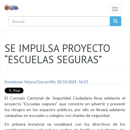
Pasar al contenido principal
Toggle
navigati
Buscar
SE IMPULSA PROYECTO
“ESCUELAS SEGURAS”
Enviado por
Yohana Diaz
en Mié, 30/10/2024 - 16:23
El Consejo Cantonal de Seguridad Ciudadana lleva adelante el
proyecto “Escuelas seguras” que consiste en advertir y prevenir
los riesgos en los espacios públicos, por ello se llevará adelante
campañas en escuelas y colegios con charlas de seguridad.
En primera instancia se socializará con los directivos de los
establecimientos educativos, padres de familia y estudiantes los