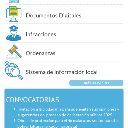
Documentos Digitales
Infracciones
Ordenanzas
Sistema de Información local
más servicios
CONVOCATORIAS
Invitación a la ciudadanía para que emitan sus opiniones y
sugerencias del proceso de deliberación pública 2025
Obras de protección para el río malacatos sector puente
bolívar (altura mercado mayorista)