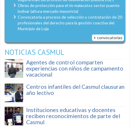
Obras de protección para el río malacatos sector puente
bolívar (altura mercado mayorista)
Convocatoria a proceso de selección y contratación de 20
profesionales del derecho para la gestión coactiva del
Municipio de Loja
+ convocatorias
NOTICIAS CASMUL
Agentes de control comparten
experiencias con niños de campamento
vacacional
Centros infantiles del Casmul clausuran
año lectivo
Instituciones educativas y docentes
reciben reconocimientos de parte del
Casmul