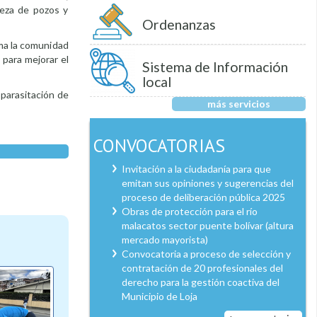
ieza de pozos y
Ordenanzas
uma la comunidad
 para mejorar el
Sistema de Información
local
sparasitación de
más servicios
CONVOCATORIAS
Invitación a la ciudadanía para que
emitan sus opiniones y sugerencias del
proceso de deliberación pública 2025
Obras de protección para el río
malacatos sector puente bolívar (altura
mercado mayorista)
Convocatoria a proceso de selección y
contratación de 20 profesionales del
derecho para la gestión coactiva del
Municipio de Loja