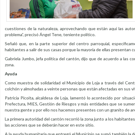
cuestiones de la naturaleza, aprovechando que están aquí las aut
problema”, precisó Ángel Tene, teniente político.
Señaló que, en la parte superior del centro parroquial, específicam
habitantes a salir de sus casas porque la mayoría de ellas presentan c
Gabriela Jumbo, jefa política del cantón, dijo que de acuerdo a las c
zona.
Ayuda
Como muestra de solidaridad el Municipio de Loja a través del Cent
colchón y almohadas a veinte personas que están afectadas en sus vi
Patricia Picoita, alcaldesa de Loja, lamentó lo acontecido por situac
Prefectura, MIES, Gestión de Riesgos y más entidades que se sumen
nuestra gente y por ello nos hacemos presentes con un granito de are
La primera autoridad del cantón recorrió la zona junto a los habitantes
las acciones que se deberán hacer en este sitio.
A la ayuda humanitaria que entregó el Municipio se sumó también la d