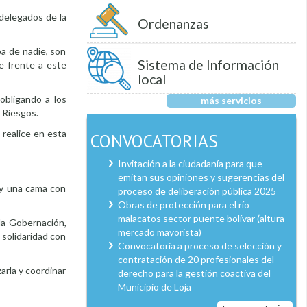
 delegados de la
Ordenanzas
pa de nadie, son
Sistema de Información
e frente a este
local
 obligando a los
más servicios
e Riesgos.
 realice en esta
CONVOCATORIAS
Invitación a la ciudadanía para que
emitan sus opiniones y sugerencias del
 y una cama con
proceso de deliberación pública 2025
Obras de protección para el río
malacatos sector puente bolívar (altura
 la Gobernación,
mercado mayorista)
solidaridad con
Convocatoria a proceso de selección y
contratación de 20 profesionales del
arla y coordinar
derecho para la gestión coactiva del
Municipio de Loja