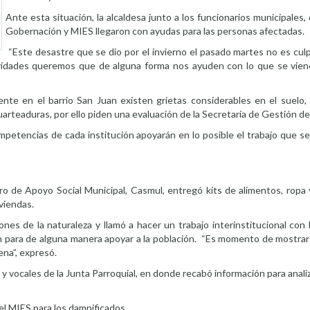
Ante esta situación, la alcaldesa junto a los funcionarios municipales,
Gobernación y MIES llegaron con ayudas para las personas afectadas.
“Este desastre que se dio por el invierno el pasado martes no es cul
oridades queremos que de alguna forma nos ayuden con lo que se vien
ente en el barrio San Juan existen grietas considerables en el suelo,
uarteaduras, por ello piden una evaluación de la Secretaría de Gestión d
ompetencias de cada institución apoyarán en lo posible el trabajo que se
ro de Apoyo Social Municipal, Casmul, entregó kits de alimentos, ropa
viendas.
iones de la naturaleza y llamó a hacer un trabajo interinstitucional con
 para de alguna manera apoyar a la población. “Es momento de mostrar 
na”, expresó.
 y vocales de la Junta Parroquial, en donde recabó información para analiz
el MIES para los damnificados.