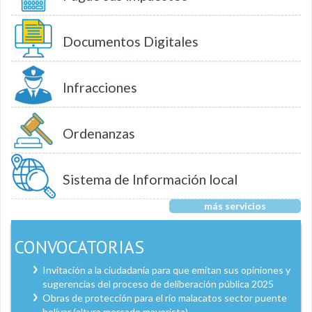
Documentos Digitales
Infracciones
Ordenanzas
Sistema de Información local
más servicios
CONVOCATORIAS
Invitación a la ciudadanía para que emitan sus opiniones y
sugerencias del proceso de deliberación pública 2025
Obras de protección para el río malacatos sector puente
bolívar (altura mercado mayorista)