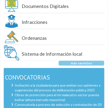
Documentos Digitales
Infracciones
Ordenanzas
Sistema de Información local
más servicios
CONVOCATORIAS
Invitación a la ciudadanía para que emitan sus opiniones y
sugerencias del proceso de deliberación pública 2025
Obras de protección para el río malacatos sector puente
bolívar (altura mercado mayorista)
Convocatoria a proceso de selección y contratación de 20