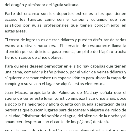
del dragón y al mirador del águila solitaria.
Parte del encanto son los deportes extremos a los que tienen
acceso los turistas como son el canopi y columpio que son
asistidos por guías profesionales que tienen conocimiento en
estas áreas.
El costo de ingreso es de tres dólares y pueden disfrutar de todos
estos atractivos naturales. El servicio de restaurante llama la
atención por su deliciosa gastronomía, un plato de tilapia o trucha
tiene un costo de cinco dólares.
Para quienes deseen pernoctar en el sitio hay cabañas que tienen
una cama, comedor y baño privado, por el valor de veinte dólares y
si quieren acampar existe un espacio idóneo para ubicar la carpa de
camping o su vez en el lugar se alquila estos elementos.
Juan Macas, propietario de Palmeras de Machay, señala que el
sueño de tener este lugar turístico empezó hace once años, poco
a poco lo ha mejorado y ahora cuenta con buena aceptación de las
personas que buscan lugares para descansar y alejarse del ruido de
la ciudad, “disfrutar del sonido del agua, del silencio de la noche y al
amanecer despertar con el canto de los pájaros”, destacó.
En esta zona de siete hectáreas se implementará a futuro una