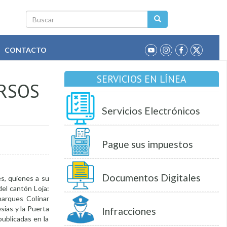
Buscar
CONTACTO
SERVICIOS EN LÍNEA
URSOS
Servicios Electrónicos
Pague sus impuestos
Documentos Digitales
es, quienes a su
 del cantón Loja:
arques Colinar
esias y la Puerta
Infracciones
ublicadas en la