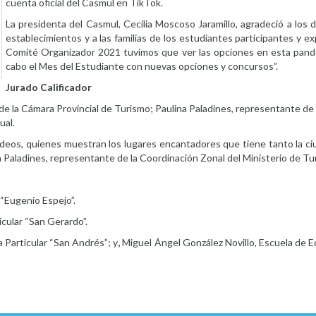
cuenta oficial del Casmul en TikTok.
La presidenta del Casmul, Cecilia Moscoso Jaramillo, agradeció a los d
establecimientos y a las familias de los estudiantes participantes y e
Comité Organizador 2021 tuvimos que ver las opciones en esta pande
cabo el Mes del Estudiante con nuevas opciones y concursos”.
Jurado Calificador
de la Cámara Provincial de Turismo; Paulina Paladines, representante de
ual.
videos, quienes muestran los lugares encantadores que tiene tanto la ci
ina Paladines, representante de la Coordinación Zonal del Ministerio de Tu
“Eugenio Espejo”.
cular “San Gerardo”.
 Particular “San Andrés”; y
,
Miguel Ángel González Novillo, Escuela de 