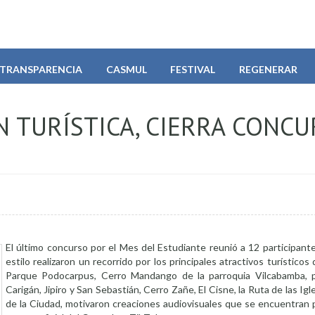
TRANSPARENCIA
CASMUL
FESTIVAL
REGENERAR
ÓN TURÍSTICA, CIERRA CONC
El último concurso por el Mes del Estudiante reunió a 12 participant
estilo realizaron un recorrido por los principales atractivos turísticos
Parque Podocarpus, Cerro Mandango de la parroquia Vilcabamba, p
Carigán, Jipiro y San Sebastián, Cerro Zañe, El Cisne, la Ruta de las Igl
de la Ciudad, motivaron creaciones audiovisuales que se encuentran p