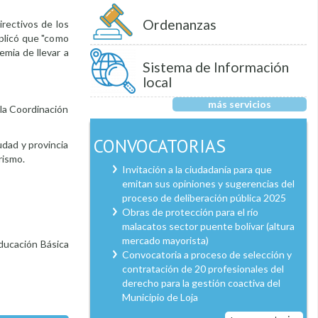
Ordenanzas
irectivos de los
xplicó que "como
mia de llevar a
Sistema de Información
local
más servicios
 la Coordinación
CONVOCATORIAS
udad y provincia
rismo.
Invitación a la ciudadanía para que
emitan sus opiniones y sugerencias del
proceso de deliberación pública 2025
Obras de protección para el río
malacatos sector puente bolívar (altura
mercado mayorista)
Educación Básica
Convocatoria a proceso de selección y
contratación de 20 profesionales del
derecho para la gestión coactiva del
Municipio de Loja