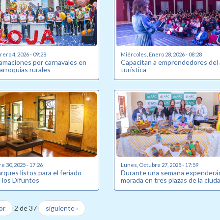
ero 4, 2026 - 09:28
Miércoles, Enero 28, 2026 - 08:28
amaciones por carnavales en
Capacitan a emprendedores del 
parroquias rurales
turística
e 30, 2025 - 17:26
Lunes, Octubre 27, 2025 - 17:59
ques listos para el feriado
Durante una semana expenderán
e los Difuntos
morada en tres plazas de la ciud
or
2 de 37
siguiente ›