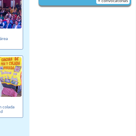
+ convocatorias
área
 colada
ad