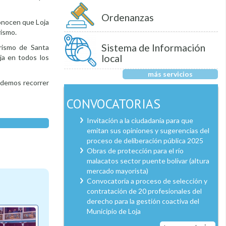
Ordenanzas
conocen que Loja
rismo.
Sistema de Información
urismo de Santa
local
ja en todos los
más servicios
podemos recorrer
CONVOCATORIAS
Invitación a la ciudadanía para que
emitan sus opiniones y sugerencias del
proceso de deliberación pública 2025
Obras de protección para el río
malacatos sector puente bolívar (altura
mercado mayorista)
Convocatoria a proceso de selección y
contratación de 20 profesionales del
derecho para la gestión coactiva del
Municipio de Loja