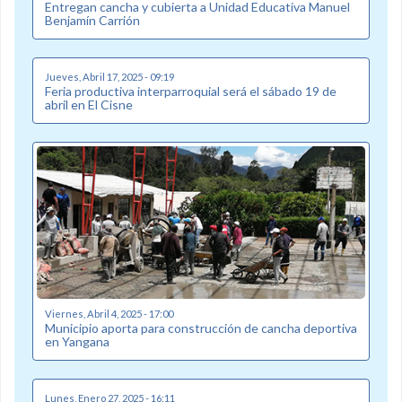
Entregan cancha y cubierta a Unidad Educativa Manuel
Benjamín Carrión
Jueves, Abril 17, 2025 - 09:19
Feria productiva interparroquial será el sábado 19 de
abril en El Cisne
Viernes, Abril 4, 2025 - 17:00
Municipio aporta para construcción de cancha deportiva
en Yangana
Lunes, Enero 27, 2025 - 16:11