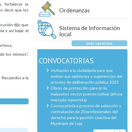
 fortalecer la
Ordenanzas
es decir que los
ocución dijo que
Sistema de Información
a y así bajar el
local
más servicios
rtivos.
 de los mismos”,
CONVOCATORIAS
Invitación a la ciudadanía para que
emitan sus opiniones y sugerencias del
 Recuerdos a la
proceso de deliberación pública 2025
Obras de protección para el río
malacatos sector puente bolívar (altura
mercado mayorista)
Convocatoria a proceso de selección y
contratación de 20 profesionales del
derecho para la gestión coactiva del
Municipio de Loja