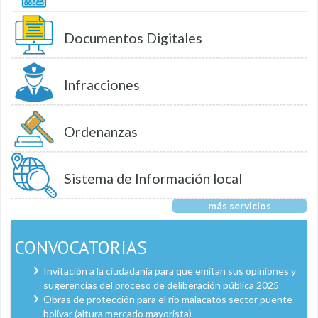
Documentos Digitales
Infracciones
Ordenanzas
Sistema de Información local
más servicios
CONVOCATORIAS
Invitación a la ciudadanía para que emitan sus opiniones y
sugerencias del proceso de deliberación pública 2025
Obras de protección para el río malacatos sector puente
bolívar (altura mercado mayorista)