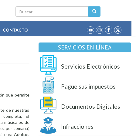
Buscar
CONTACTO
SERVICIOS EN LÍNEA
Servicios Electrónicos
Pague sus impuestos
ión que permite
Documentos Digitales
arte de nuestras
s completa; el
la música es de
Infracciones
vez por semana”,
al para Adultos