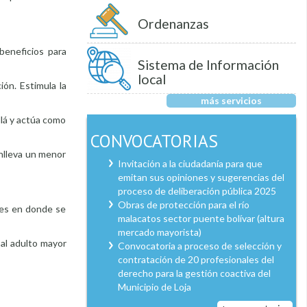
Ordenanzas
beneficios para
Sistema de Información
local
ión. Estimula la
más servicios
llá y actúa como
CONVOCATORIAS
nlleva un menor
Invitación a la ciudadanía para que
emitan sus opiniones y sugerencias del
proceso de deliberación pública 2025
Obras de protección para el río
ades en donde se
malacatos sector puente bolívar (altura
mercado mayorista)
al adulto mayor
Convocatoria a proceso de selección y
contratación de 20 profesionales del
derecho para la gestión coactiva del
Municipio de Loja