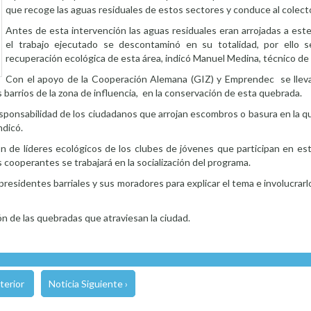
que recoge las aguas residuales de estos sectores y conduce al colecto
Antes de esta intervención las aguas residuales eran arrojadas a est
el trabajo ejecutado se descontaminó en su totalidad, por ello s
recuperación ecológica de esta área, indicó Manuel Medina, técnico d
Con el apoyo de la Cooperación Alemana (GIZ) y Emprendec se llev
s barrios de la zona de influencia, en la conservación de esta quebrada.
esponsabilidad de los ciudadanos que arrojan escombros o basura en la q
ndicó.
ión de líderes ecológicos de los clubes de jóvenes que participan en 
s cooperantes se trabajará en la socialización del programa.
residentes barriales y sus moradores para explicar el tema e involucrarl
ón de las quebradas que atraviesan la ciudad.
terior
Noticia Siguiente ›