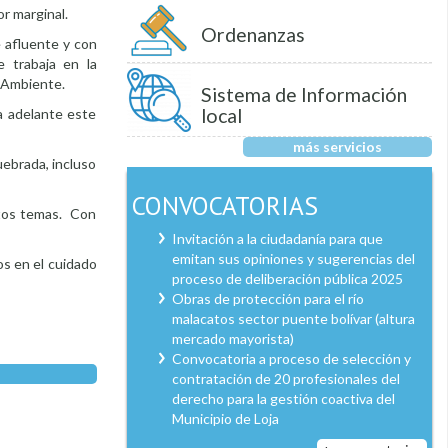
r marginal.
Ordenanzas
e afluente y con
e trabaja en la
e Ambiente.
Sistema de Información
local
a adelante este
más servicios
uebrada, incluso
CONVOCATORIAS
estos temas. Con
Invitación a la ciudadanía para que
emitan sus opiniones y sugerencias del
os en el cuidado
proceso de deliberación pública 2025
Obras de protección para el río
malacatos sector puente bolívar (altura
mercado mayorista)
Convocatoria a proceso de selección y
contratación de 20 profesionales del
derecho para la gestión coactiva del
Municipio de Loja