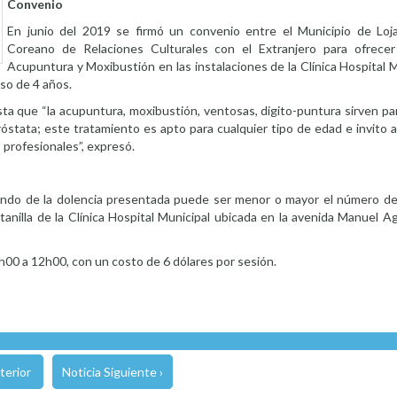
Convenio
En junio del 2019 se firmó un convenio entre el Municipio de Loja
Coreano de Relaciones Culturales con el Extranjero para ofrecer
Acupuntura y Moxibustión en las instalaciones de la Clínica Hospital Mu
pso de 4 años.
a que “la acupuntura, moxibustión, ventosas, digito-puntura sirven par
óstata; este tratamiento es apto para cualquier tipo de edad e invito 
profesionales”, expresó.
ndo de la dolencia presentada puede ser menor o mayor el número de
anilla de la Clínica Hospital Municipal ubicada en la avenida Manuel A
h00 a 12h00, con un costo de 6 dólares por sesión.
terior
Noticia Siguiente ›