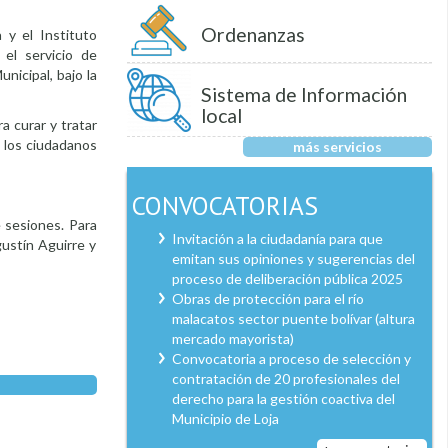
Ordenanzas
 y el Instituto
 el servicio de
nicipal, bajo la
Sistema de Información
local
a curar y tratar
a los ciudadanos
más servicios
CONVOCATORIAS
 sesiones. Para
Invitación a la ciudadanía para que
gustín Aguirre y
emitan sus opiniones y sugerencias del
proceso de deliberación pública 2025
Obras de protección para el río
malacatos sector puente bolívar (altura
mercado mayorista)
Convocatoria a proceso de selección y
contratación de 20 profesionales del
derecho para la gestión coactiva del
Municipio de Loja