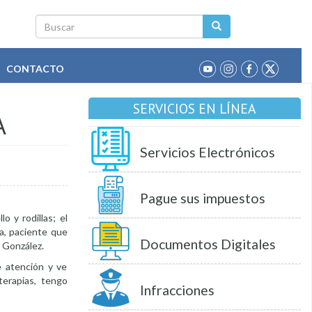
Buscar
CONTACTO
SERVICIOS EN LÍNEA
A
Servicios Electrónicos
Pague sus impuestos
o y rodillas; el
a, paciente que
Documentos Digitales
r González.
e atención y ve
erapias, tengo
Infracciones