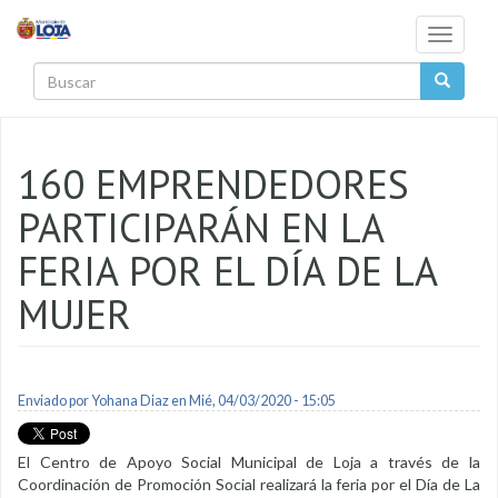
Pasar al contenido principal
Toggle
navigati
Buscar
160 EMPRENDEDORES
PARTICIPARÁN EN LA
FERIA POR EL DÍA DE LA
MUJER
Enviado por
Yohana Diaz
en Mié, 04/03/2020 - 15:05
El Centro de Apoyo Social Municipal de Loja a través de la
Coordinación de Promoción Social realizará la feria por el Día de La