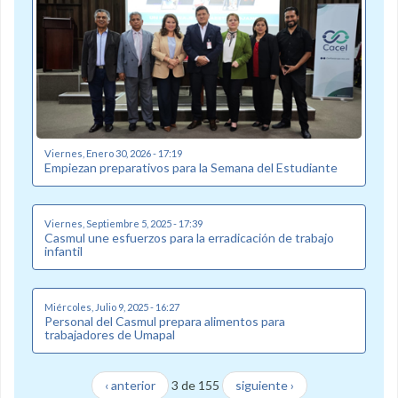
Viernes, Enero 30, 2026 - 17:19
Empiezan preparativos para la Semana del Estudiante
Viernes, Septiembre 5, 2025 - 17:39
Casmul une esfuerzos para la erradicación de trabajo
infantil
Miércoles, Julio 9, 2025 - 16:27
Personal del Casmul prepara alimentos para
trabajadores de Umapal
‹ anterior
3 de 155
siguiente ›