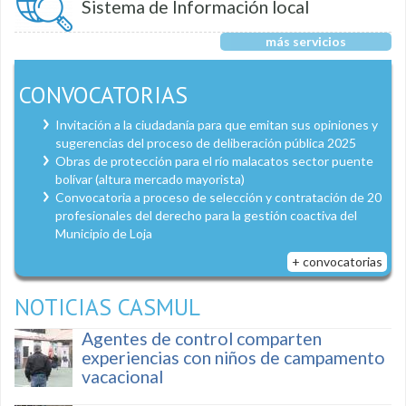
Sistema de Información local
más servicios
CONVOCATORIAS
Invitación a la ciudadanía para que emitan sus opiniones y
sugerencias del proceso de deliberación pública 2025
Obras de protección para el río malacatos sector puente
bolívar (altura mercado mayorista)
Convocatoria a proceso de selección y contratación de 20
profesionales del derecho para la gestión coactiva del
Municipio de Loja
+ convocatorias
NOTICIAS CASMUL
Agentes de control comparten
experiencias con niños de campamento
vacacional