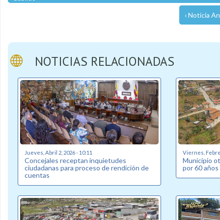
‹ Noticia An
NOTICIAS RELACIONADAS
Jueves, Abril 2, 2026 - 10:11
Viernes, Febrer
Concejales receptan inquietudes
Municipio o
ciudadanas para proceso de rendición de
por 60 años 
cuentas