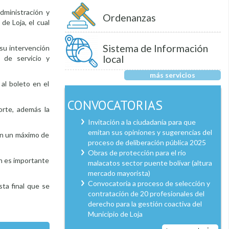
dministración y
Ordenanzas
de Loja, el cual
Sistema de Información
 su intervención
local
, de servicio y
más servicios
al boleto en el
CONVOCATORIAS
orte, además la
Invitación a la ciudadanía para que
emitan sus opiniones y sugerencias del
con un máximo de
proceso de deliberación pública 2025
Obras de protección para el río
én es importante
malacatos sector puente bolívar (altura
mercado mayorista)
Convocatoria a proceso de selección y
sta final que se
contratación de 20 profesionales del
derecho para la gestión coactiva del
Municipio de Loja