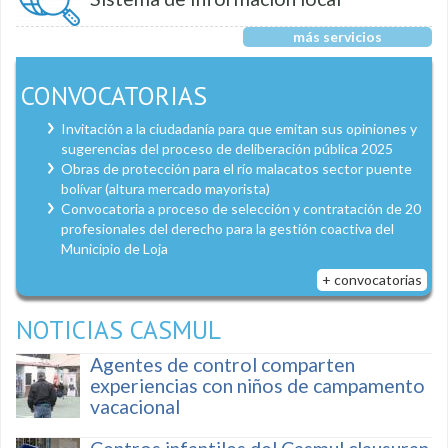
más servicios
CONVOCATORIAS
Invitación a la ciudadanía para que emitan sus opiniones y
sugerencias del proceso de deliberación pública 2025
Obras de protección para el río malacatos sector puente
bolívar (altura mercado mayorista)
Convocatoria a proceso de selección y contratación de 20
profesionales del derecho para la gestión coactiva del
Municipio de Loja
+ convocatorias
NOTICIAS CASMUL
Agentes de control comparten
experiencias con niños de campamento
vacacional