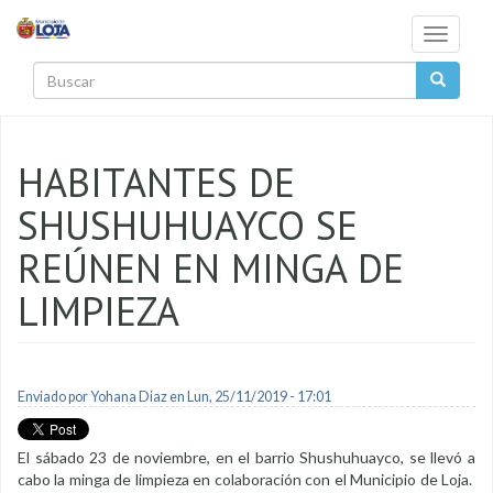
Pasar al contenido principal
Toggle
navigati
Buscar
HABITANTES DE
SHUSHUHUAYCO SE
REÚNEN EN MINGA DE
LIMPIEZA
Enviado por
Yohana Diaz
en Lun, 25/11/2019 - 17:01
El sábado 23 de noviembre, en el barrio Shushuhuayco, se llevó a
cabo la minga de limpieza en colaboración con el Municipio de Loja.