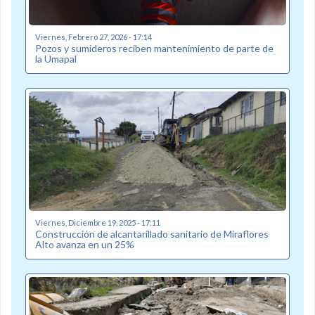
Viernes, Febrero 27, 2026 - 17:14
Pozos y sumideros reciben mantenimiento de parte de
la Umapal
Viernes, Diciembre 19, 2025 - 17:11
Construcción de alcantarillado sanitario de Miraflores
Alto avanza en un 25%