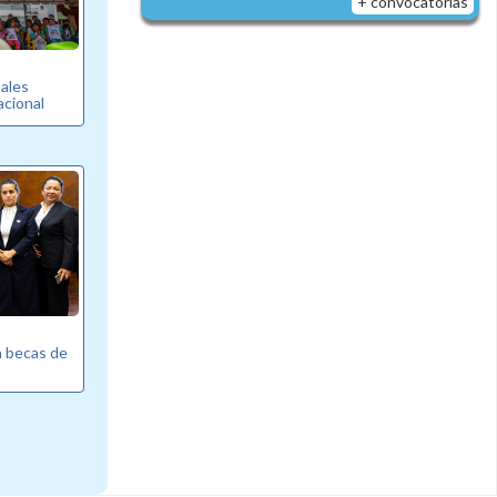
+ convocatorias
pales
cional
a becas de