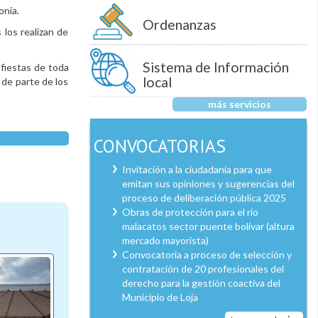
onía.
Ordenanzas
 los realizan de
Sistema de Información
 fiestas de toda
local
 de parte de los
más servicios
CONVOCATORIAS
Invitación a la ciudadanía para que
emitan sus opiniones y sugerencias del
proceso de deliberación pública 2025
Obras de protección para el río
malacatos sector puente bolívar (altura
mercado mayorista)
Convocatoria a proceso de selección y
contratación de 20 profesionales del
derecho para la gestión coactiva del
Municipio de Loja