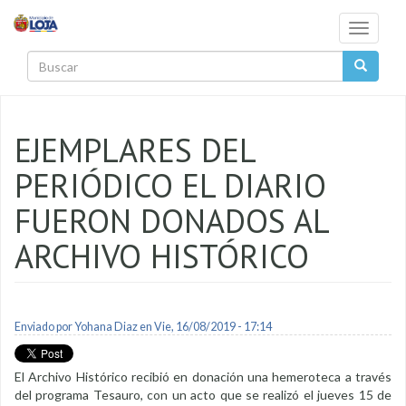
Pasar al contenido principal
Toggle
navigati
Buscar
EJEMPLARES DEL
PERIÓDICO EL DIARIO
FUERON DONADOS AL
ARCHIVO HISTÓRICO
Enviado por
Yohana Diaz
en Vie, 16/08/2019 - 17:14
El Archivo Histórico recibió en donación una hemeroteca a través
del programa Tesauro, con un acto que se realizó el jueves 15 de