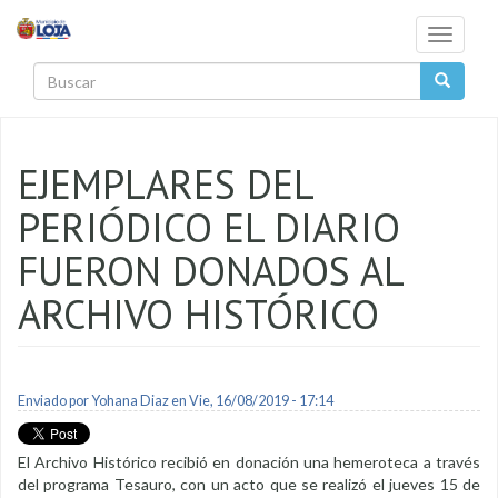
Pasar al contenido principal
Toggle
navigati
Buscar
EJEMPLARES DEL
PERIÓDICO EL DIARIO
FUERON DONADOS AL
ARCHIVO HISTÓRICO
Enviado por
Yohana Diaz
en Vie, 16/08/2019 - 17:14
El Archivo Histórico recibió en donación una hemeroteca a través
del programa Tesauro, con un acto que se realizó el jueves 15 de