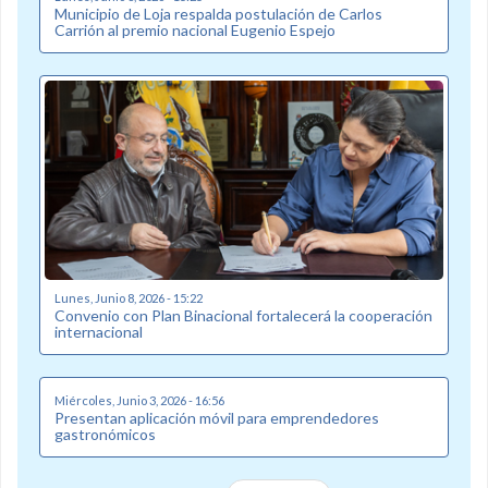
Municipio de Loja respalda postulación de Carlos
Carrión al premio nacional Eugenio Espejo
Lunes, Junio 8, 2026 - 15:22
Convenio con Plan Binacional fortalecerá la cooperación
internacional
Miércoles, Junio 3, 2026 - 16:56
Presentan aplicación móvil para emprendedores
gastronómicos