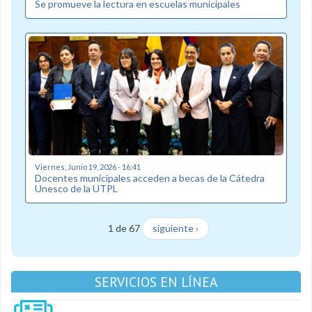
Se promueve la lectura en escuelas municipales
Viernes, Junio 19, 2026 - 16:41
Docentes municipales acceden a becas de la Cátedra
Unesco de la UTPL
1 de 67
siguiente ›
SERVICIOS EN LÍNEA