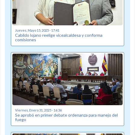
Jueves, Mayo 15, 2025 - 17:41
Cabildo lojano reelige vicealcaldesa y conforma
comisiones
Viernes, Enero 31, 2025 - 16:36
Se aprobó en primer debate ordenanza para manejo del
fuego