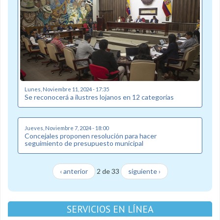
Lunes, Noviembre 11, 2024 - 17:35
Se reconocerá a ilustres lojanos en 12 categorías
Jueves, Noviembre 7, 2024 - 18:00
Concejales proponen resolución para hacer
seguimiento de presupuesto municipal
‹ anterior
2 de 33
siguiente ›
SERVICIOS EN LÍNEA