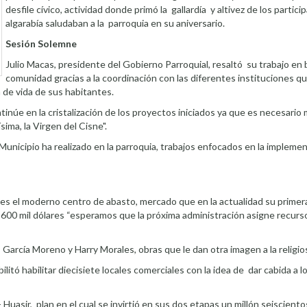
desfile cívico, actividad donde primó la gallardía y altivez de los partic
algarabía saludaban a la parroquia en su aniversario.
Sesión Solemne
Julio Macas, presidente del Gobierno Parroquial, resaltó su trabajo en b
comunidad gracias a la coordinación con las diferentes instituciones qu
n de vida de sus habitantes.
inúe en la cristalización de los proyectos iniciados ya que es necesario
ima, la Virgen del Cisne".
l Municipio ha realizado en la parroquia, trabajos enfocados en la impleme
e es el moderno centro de abasto, mercado que en la actualidad su primer
 de 600 mil dólares “esperamos que la próxima administración asigne recurs
s García Moreno y Harry Morales, obras que le dan otra imagen a la religio
ilitó habilitar diecisiete locales comerciales con la idea de dar cabida a 
uasir, plan en el cual se invirtió en sus dos etapas un millón seiscientos