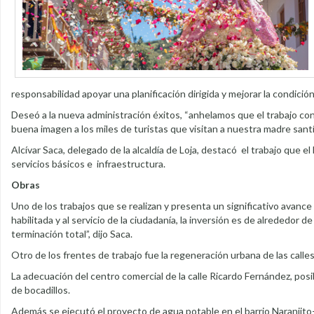
responsabilidad apoyar una planificación dirigida y mejorar la condició
Deseó a la nueva administración éxitos, “anhelamos que el trabajo cont
buena imagen a los miles de turistas que visitan a nuestra madre santís
Alcívar Saca, delegado de la alcaldía de Loja, destacó el trabajo que e
servicios básicos e infraestructura.
Obras
Uno de los trabajos que se realizan y presenta un significativo avanc
habilitada y al servicio de la ciudadanía, la inversión es de alrededor
terminación total”, dijo Saca.
Otro de los frentes de trabajo fue la regeneración urbana de las calle
La adecuación del centro comercial de la calle Ricardo Fernández, posib
de bocadillos.
Además se ejecutó el proyecto de agua potable en el barrio Naranjito- H