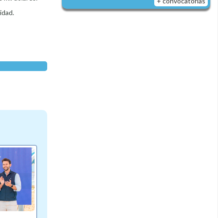
+ convocatorias
idad.