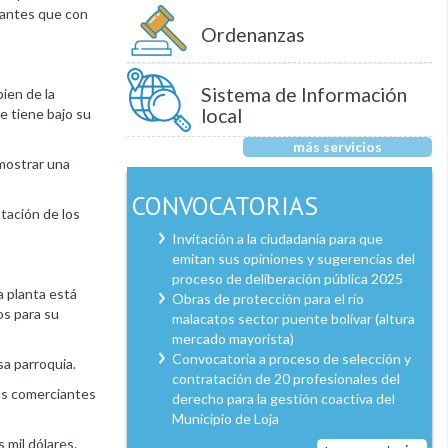
ipantes que con
Ordenanzas
Sistema de Información
ien de la
local
e tiene bajo su
más servicios
 mostrar una
CONVOCATORIAS
ntación de los
Invitación a la ciudadanía para que
emitan sus opiniones y sugerencias del
proceso de deliberación pública 2025
a planta está
Obras de protección para el río
os para su
malacatos sector puente bolívar (altura
mercado mayorista)
Convocatoria a proceso de selección y
sa parroquia.
contratación de 20 profesionales del
los comerciantes
derecho para la gestión coactiva del
Municipio de Loja
 mil dólares.