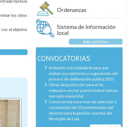
entrada hasta la
Ordenanzas
minar los sitios
Sistema de Información
 con el objetivo
local
más servicios
CONVOCATORIAS
Invitación a la ciudadanía para que
emitan sus opiniones y sugerencias del
proceso de deliberación pública 2025
Obras de protección para el río
malacatos sector puente bolívar (altura
mercado mayorista)
Convocatoria a proceso de selección y
contratación de 20 profesionales del
derecho para la gestión coactiva del
Municipio de Loja