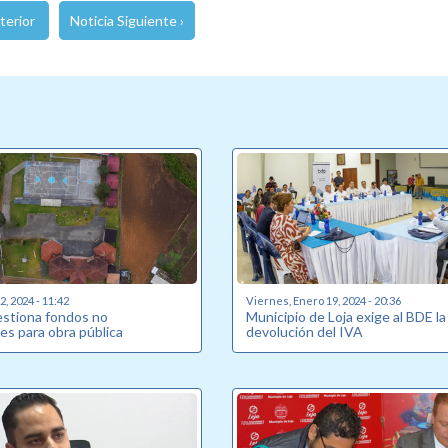
terior
Noticia Siguiente ›
, 2024 - 11:42
Viernes, Enero 19, 2024 - 20:36
estiona fondos no
Municipio de Loja exige al BDE la
es para obra pública
devolución del IVA