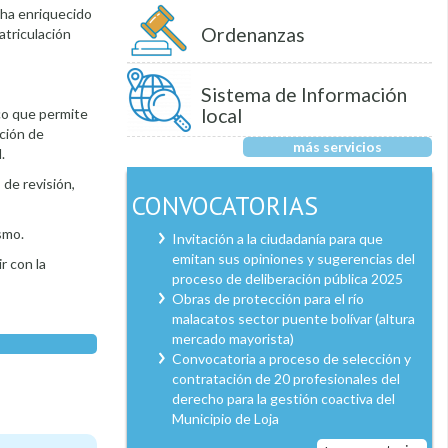
 ha enriquecido
Ordenanzas
atriculación
Sistema de Información
local
co que permite
ición de
más servicios
.
 de revisión,
CONVOCATORIAS
smo.
Invitación a la ciudadanía para que
emitan sus opiniones y sugerencias del
r con la
proceso de deliberación pública 2025
Obras de protección para el río
malacatos sector puente bolívar (altura
mercado mayorista)
Convocatoria a proceso de selección y
contratación de 20 profesionales del
derecho para la gestión coactiva del
Municipio de Loja