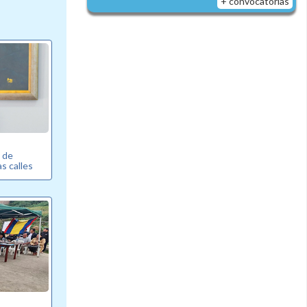
+ convocatorias
 de
s calles