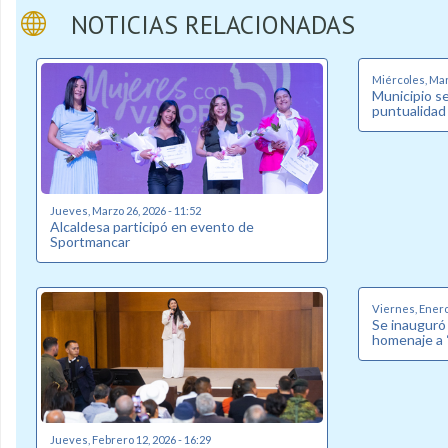
NOTICIAS RELACIONADAS
Miércoles, Marz
Municipio s
puntualidad
Jueves, Marzo 26, 2026 - 11:52
Alcaldesa participó en evento de
Sportmancar
Viernes, Enero 
Se inauguró 
homenaje a 
Jueves, Febrero 12, 2026 - 16:29