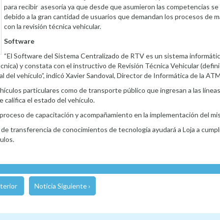
para recibir asesoría ya que desde que asumieron las competencias se
debido a la gran cantidad de usuarios que demandan los procesos de m
con la revisión técnica vehicular.
Software
“El Software del Sistema Centralizado de RTV es un sistema informáti
cnica) y constata con el instructivo de Revisión Técnica Vehicular (defin
l del vehículo”, indicó Xavier Sandoval, Director de Informática de la ATM
hículos particulares como de transporte público que ingresan a las líneas
califica el estado del vehículo.
n proceso de capacitación y acompañamiento en la implementación del mi
 de transferencia de conocimientos de tecnología ayudará a Loja a cumpli
ulos.
terior
Noticia Siguiente ›