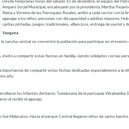
Desde tempranas horas del sábado 15 de diciembre, el equipo del Pat
Amparo Social Municipal, encabezado por la presidenta, Martha Pezante
Reina y Virreina de las Parroquias Rurales, arribó a cada sector con la fi
agasajar a los niños, personas con discapacidad y adultas mayores. Hu
caritas pintadas, juegos tradicionales, villancicos, entrega de pastel y d
Yangana
n la cancha central se concentró la población para participar en el even
 invitó a compartir estas fiestas en familia, siendo solidarios con las p
a importancia de compartir estas fechas dedicadas especialmente a la n
imo año.
esarrollaron los infantes del barrio Tumianuma de la parroquia Vilcabamba. 
on al recibir el agasajo.
o fue Malacatos. Hasta el parque Central llegaron niños de varios barrios