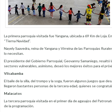
La primera parroquia visitada fue Yangana, ubicada a 69 Km de Loja. E
“Tierna Navidad”.
Nayely Saavedra, reina de Yangana y Virreina de las Parroquias Rurales,
lo necesitan.
El presidente del Gobierno Parroquial, Geovanny Samaniego, resaltó l
sectores vulnerables, asimismo, deseó los mejores éxitos para el próx
Vilcabamba
El baile de la silla, del trompo y la soga, fueron algunos juegos que d
llegaron bastantes personas de la tercera edad, quienes se congratular
Malacatos
La tercera parroquia visitada en el primer día de agasajos del Patronat
de la programación.