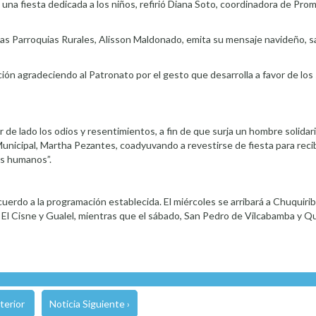
 una fiesta dedicada a los niños, refirió Diana Soto, coordinadora de Prom
las Parroquias Rurales, Alisson Maldonado, emita su mensaje navideño, s
ión agradeciendo al Patronato por el gesto que desarrolla a favor de lo
 de lado los odios y resentimientos, a fin de que surja un hombre solidar
unicipal, Martha Pezantes, coadyuvando a revestirse de fiesta para recib
os humanos”.
cuerdo a la programación establecida. El miércoles se arribará a Chuquiri
s: El Cisne y Gualel, mientras que el sábado, San Pedro de Vilcabamba y Qu
terior
Noticia Siguiente ›