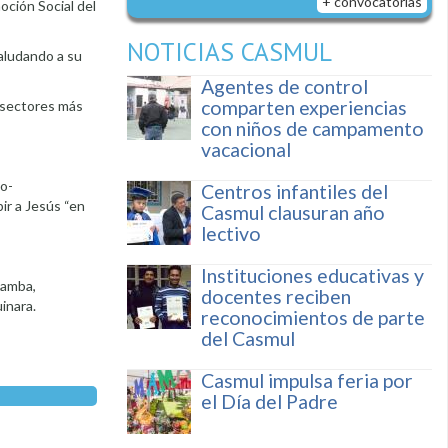
+ convocatorias
oción Social del
NOTICIAS CASMUL
aludando a su
Agentes de control
comparten experiencias
s sectores más
con niños de campamento
vacacional
io-
Centros infantiles del
ir a Jesús “en
Casmul clausuran año
lectivo
Instituciones educativas y
bamba,
docentes reciben
inara.
reconocimientos de parte
del Casmul
Casmul impulsa feria por
el Día del Padre