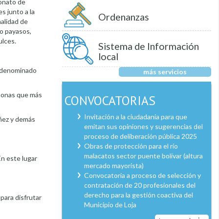
ronato de
s junto a la
Ordenanzas
nalidad de
bo payasos,
ulces.
Sistema de Información
local
to denominado
más servicios
ersonas que más
CONVOCATORIAS
Invitación a la ciudadanía para que
iñez y demás
emitan sus opiniones y sugerencias del
proceso de deliberación pública 2025
Obras de protección para el río
malacatos sector puente bolívar (altura
En este lugar
mercado mayorista)
Convocatoria a proceso de selección y
contratación de 20 profesionales del
derecho para la gestión coactiva del
 para disfrutar
Municipio de Loja