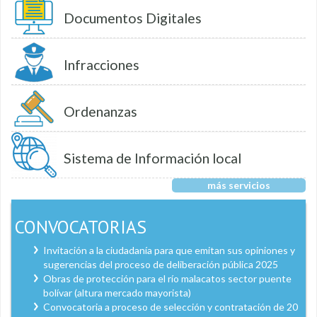
Documentos Digitales
Infracciones
Ordenanzas
Sistema de Información local
más servicios
CONVOCATORIAS
Invitación a la ciudadanía para que emitan sus opiniones y
sugerencias del proceso de deliberación pública 2025
Obras de protección para el río malacatos sector puente
bolívar (altura mercado mayorista)
Convocatoria a proceso de selección y contratación de 20