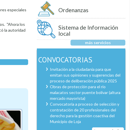
Ordenanzas
eres especiales
jos. "Ahora los
Sistema de Información
có la autoridad
local
más servicios
CONVOCATORIAS
Invitación a la ciudadanía para que
emitan sus opiniones y sugerencias del
proceso de deliberación pública 2025
Obras de protección para el río
malacatos sector puente bolívar (altura
mercado mayorista)
Convocatoria a proceso de selección y
contratación de 20 profesionales del
derecho para la gestión coactiva del
Municipio de Loja